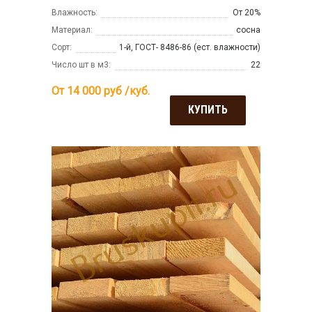
Влажность:
От 20%
Материал:
сосна
Сорт:
1-й, ГОСТ- 8486-86 (ест. влажности)
Число шт в м3:
22
От 14 000
руб /куб.
КУПИТЬ