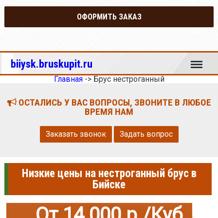
ОФОРМИТЬ ЗАКАЗ
Меню
biiysk.bruskupit.ru
Главная
->
Брус нестроганный
ОСТАЛИСЬ У ВАС ВОПРОСЫ, ЗВОНИТЕ В ЛЮБОЕ
ВРЕМЯ НАМ
Заказать звонок
Задать вопрос
Низкие цены на нестроганный брус в
Бийске
От 14 000 р./Куб