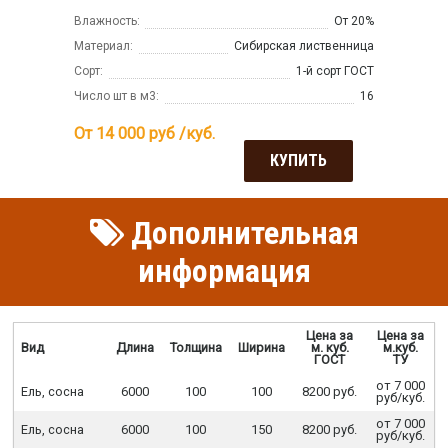
Влажность:
От 20%
Материал:
Сибирская лиственница
Сорт:
1-й сорт ГОСТ
Число шт в м3:
16
От 14 000
руб /куб.
КУПИТЬ
Дополнительная
информация
Цена за
Цена за
Вид
Длина
Толщина
Ширина
м. куб.
м.куб.
ГОСТ
ТУ
от 7 000
Ель, сосна
6000
100
100
8200 руб.
руб/куб.
от 7 000
Ель, сосна
6000
100
150
8200 руб.
руб/куб.