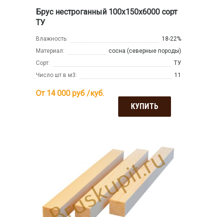
Брус нестроганный 100x150x6000 сорт
ТУ
Влажность:
18-22%
Материал:
сосна (северные породы)
Сорт:
ТУ
Число шт в м3:
11
От 14 000
руб /куб.
КУПИТЬ