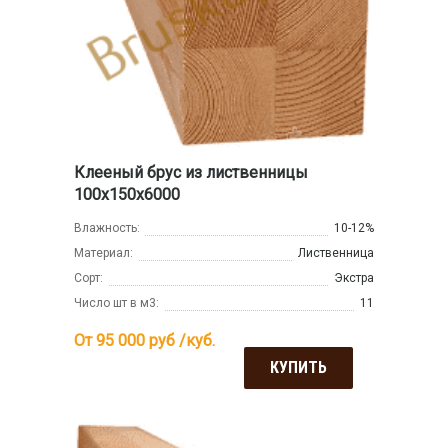
Клееный брус из лиственницы
100х150х6000
Влажность:
10-12%
Материал:
Лиственница
Сорт:
Экстра
Число шт в м3:
11
От 95 000
руб /куб.
КУПИТЬ