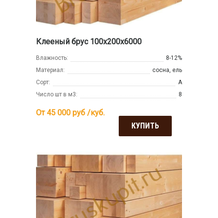
Клееный брус 100х200х6000
Влажность:
8-12%
Материал:
сосна, ель
Сорт:
А
Число шт в м3:
8
От 45 000
руб /куб.
КУПИТЬ