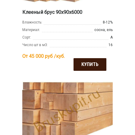
Клееный брус 90х90х6000
Влажность:
8-12%
Материал:
сосна, ель
Сорт:
А
Число шт в м3:
16
От 45 000
руб /куб.
КУПИТЬ