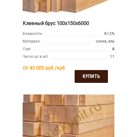
Клееный брус 100х150х6000
Влажность:
8-12%
Материал:
сосна, ель
Сорт:
А
Число шт в м3:
11
От 45 000
руб /куб.
КУПИТЬ