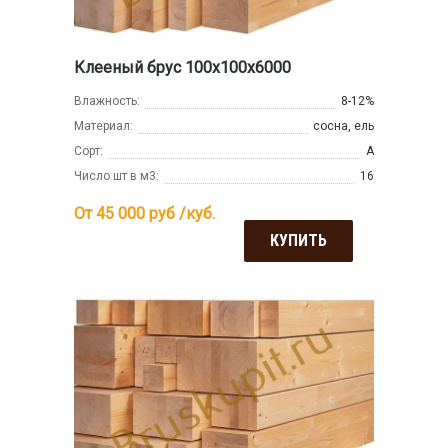
Клееный брус 100х100х6000
Влажность:
8-12%
Материал:
сосна, ель
Сорт:
А
Число шт в м3:
16
От 45 000
руб /куб.
КУПИТЬ