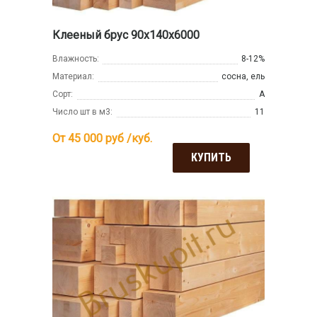
Клееный брус 90х140х6000
Влажность:
8-12%
Материал:
сосна, ель
Сорт:
А
Число шт в м3:
11
От 45 000
руб /куб.
КУПИТЬ