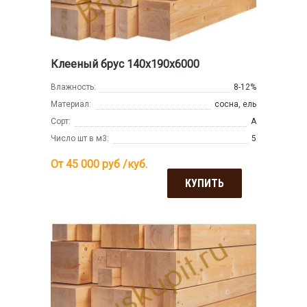
Клееный брус 140х190х6000
Влажность:
8-12%
Материал:
сосна, ель
Сорт:
А
Число шт в м3:
5
От 45 000
руб /куб.
КУПИТЬ