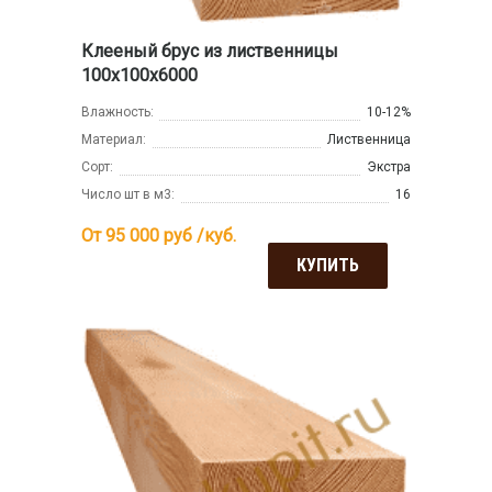
Клееный брус из лиственницы
100х100х6000
Влажность:
10-12%
Материал:
Лиственница
Сорт:
Экстра
Число шт в м3:
16
От 95 000
руб /куб.
КУПИТЬ