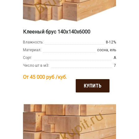
Клееный брус 140х140х6000
Влажность:
8-12%
Материал:
сосна, ель
Сорт:
А
Число шт в м3:
7
От 45 000
руб /куб.
КУПИТЬ