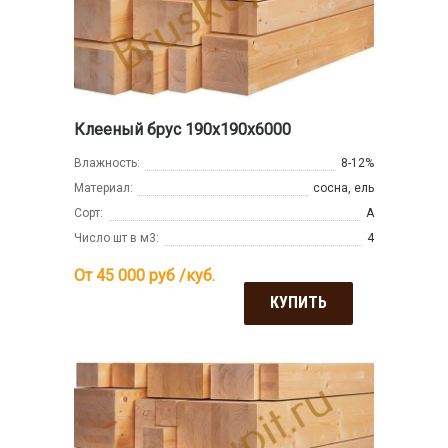
Клееный брус 190х190х6000
Влажность:
8-12%
Материал:
сосна, ель
Сорт:
А
Число шт в м3:
4
От 45 000
руб /куб.
КУПИТЬ