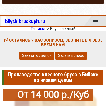
Меню
biiysk.bruskupit.ru
Главная
->
Брус клееный
ОСТАЛИСЬ У ВАС ВОПРОСЫ, ЗВОНИТЕ В ЛЮБОЕ
ВРЕМЯ НАМ
Заказать звонок
Задать вопрос
Производство клееного бруса в Бийске
по низким ценам
От 14 000 р./Куб