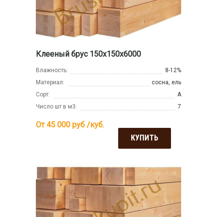
Клееный брус 150х150х6000
Влажность:
8-12%
Материал:
сосна, ель
Сорт:
А
Число шт в м3:
7
От 45 000
руб /куб.
КУПИТЬ