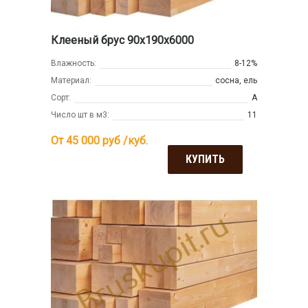
Клееный брус 90х190х6000
Влажность:
8-12%
Материал:
сосна, ель
Сорт:
А
Число шт в м3:
11
От 45 000
руб /куб.
КУПИТЬ