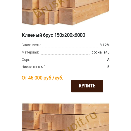
Клееный брус 150х200х6000
Влажность:
8-12%
Материал:
сосна, ель
Сорт:
А
Число шт в м3:
5
От 45 000
руб /куб.
КУПИТЬ