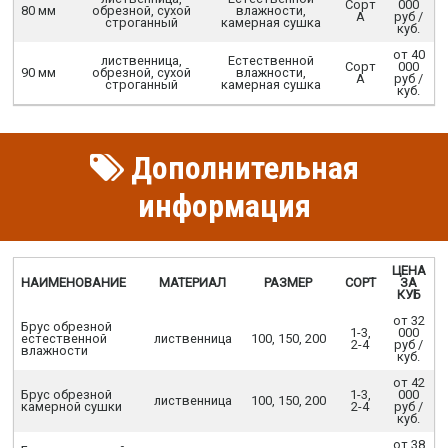
Сорт
000
80 мм
обрезной, сухой
влажности,
А
руб /
строганный
камерная сушка
куб.
от 40
лиственница,
Естественной
Сорт
000
90 мм
обрезной, сухой
влажности,
А
руб /
строганный
камерная сушка
куб.
Дополнительная
информация
ЦЕНА
НАИМЕНОВАНИЕ
МАТЕРИАЛ
РАЗМЕР
СОРТ
ЗА
КУБ
от 32
Брус обрезной
1-3,
000
естественной
лиственница
100, 150, 200
2-4
руб /
влажности
куб.
от 42
Брус обрезной
1-3,
000
лиственница
100, 150, 200
камерной сушки
2-4
руб /
куб.
от 38