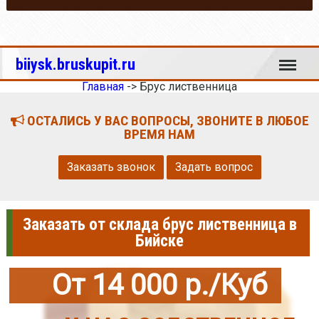
Меню
biiysk.bruskupit.ru
Главная
->
Брус лиственница
ОСТАЛИСЬ У ВАС ВОПРОСЫ, ЗВОНИТЕ В ЛЮБОЕ
ВРЕМЯ НАМ
Заказать звонок
Задать вопрос
Заказать от склада брус лиственница в
Бийске
От 14 000 р./Куб