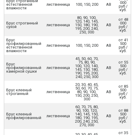
Брус строганный
000
естественной
лиственница
100, 150, 200
АВ
руб /
влажности
куб.
80, 90, 100,
от 48
120, 140, 145,
Брус строганный
000
лиственница
150, 180, 190,
АВ
сухой
руб /
195, 200, 240,
куб.
250, 300
Брус
от 41
профилированный
500
лиственница
100, 150, 200
АВ
естественной
руб /
влажности
куб.
45, 50, 60, 70,
75, 80, 90,
от 55
Брус
100, 120, 140,
500
профилированный
лиственница
АВ
145, 150, 180,
руб /
камерной сушки
190, 195, 200,
куб.
240, 250, 300
20, 30, 40, 45,
от 85
50, 60, 70, 75,
Брус клееный
500
лиственница
80, 90, 100,
АВ
строганный
руб /
150, 200, 250,
куб.
300
60, 70, 75, 80,
90, 100, 120,
от 88
Брус клееный
140, 145, 150,
500
лиственница
АВ
профилированный
180, 190, 195,
руб /
200, 240, 250,
куб.
270, 300
от 35
20, 30, 40, 45,