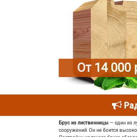
От 14 000 
Рад
Брус из лиственницы
— один из л
сооружений. Он не боится высок